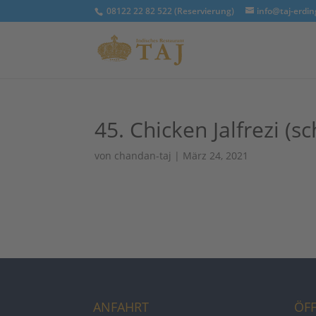
08122 22 82 522 (Reservierung)
info@taj-erdin
45. Chicken Jalfrezi (sc
von
chandan-taj
|
März 24, 2021
ANFAHRT
ÖF