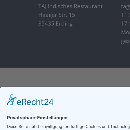
TAJ Indisches Restaurant
täg
Haager Str. 15
11:
85435 Erding
17:
Mon
ges