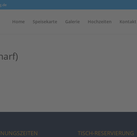
g.de
Home
Speisekarte
Galerie
Hochzeiten
Kontakt
harf)
FNUNGSZEITEN
TISCH-RESERVIERUNG