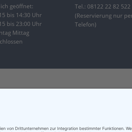
lich geöffnet:
Tel.: 08122 22 82 522
15 bis 14:30 Uhr
(Reservierung nur pe
15 bis 23:00 Uhr
Telefon)
tag Mittag
chlossen