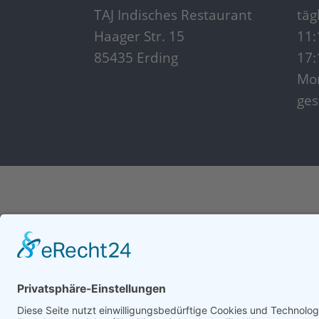
TAJ Indisches Restaurant
täg
Haager Str. 15
11:
85435 Erding
17:
Mon
ges