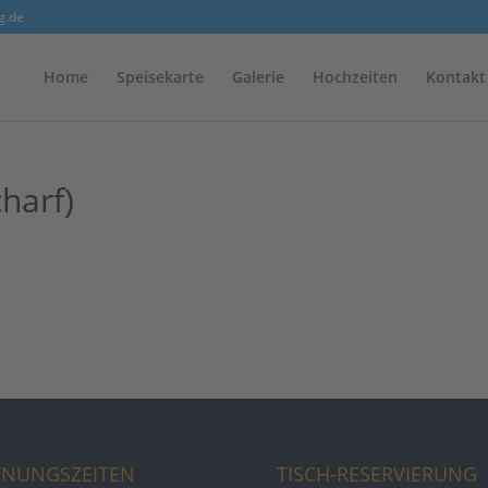
g.de
Home
Speisekarte
Galerie
Hochzeiten
Kontakt
charf)
FNUNGSZEITEN
TISCH-RESERVIERUNG