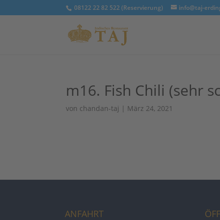
08122 22 82 522 (Reservierung)
info@taj-erdin
m16. Fish Chili (sehr s
von
chandan-taj
|
März 24, 2021
ANFAHRT
ÖF