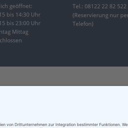
lich geöffnet:
Tel.: 08122 22 82 522
15 bis 14:30 Uhr
(Reservierung nur pe
15 bis 23:00 Uhr
Telefon)
tag Mittag
chlossen